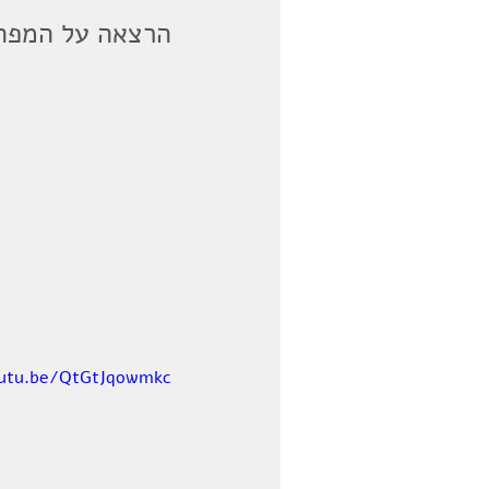
הרצאה על המפה 
outu.be/QtGtJqowmkc