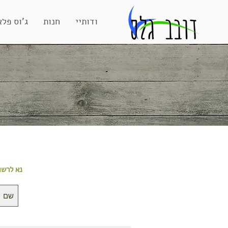
אודותיי
חנות
ג'וס פלא
נא לרשו