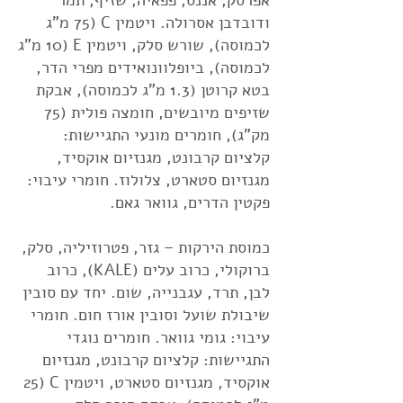
אפרסק, אננס, פפאיה, שזיף, תמר
ודובדבן אסרולה. ויטמין C (75 מ"ג
לכמוסה), שורש סלק, ויטמין E (10 מ"ג
לכמוסה), ביופלוונואידים מפרי הדר,
בטא קרוטן (1.3 מ"ג לכמוסה), אבקת
שזיפים מיובשים, חומצה פולית (75
מק"ג), חומרים מונעי התגיישות:
קלציום קרבונט, מגנזיום אוקסיד,
מגנזיום סטארט, צלולוז. חומרי עיבוי:
פקטין הדרים, גוואר גאם.
כמוסת הירקות – גזר, פטרוזיליה, סלק,
ברוקולי, כרוב עלים (KALE), כרוב
לבן, תרד, עגבנייה, שום. יחד עם סובין
שיבולת שועל וסובין אורז חום. חומרי
עיבוי: גומי גוואר. חומרים נוגדי
התגיישות: קלציום קרבונט, מגנזיום
אוקסיד, מגנזיום סטארט, ויטמין C (25