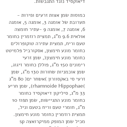
דיאוקסיד נוגד התגבשות.
​כמוסות שמן אצות זרעים ופירות -
תערובת של אומגה 3, אומגה 5, אומגה
6, אומגה 7, אומגה 9 -עתיר חומצה
אולאית 9.6 מ"ג, תמצית רוזמרין כחומר
טעם וריח, תמצית עתירה טוקופרולים
כחומר מונע חימצון, אסקורביל פלמיטט
כחומר מונע חימצון(, שמן זרעי
רימונים 150 מ"ג, פוללן כחומר זיגוג,
שמן אוכמניות שחורות 130 מ"ג, שמן
זרעי סי באקסוורון )אשחר ים( 80 מ"ג
)rhamnoide Hippophae), שמן חריע
33 מ"ג, סיליקון דיאוקסיד כחומר
כחומר מונע התגיישות, שמן תפוז 10
מ"ג, חומרי טעם וריח בטעם וניל,
תמצית רוזמרין כחומר מונע חימצון.
מכיל שמן המופק ממיקרואצה sp