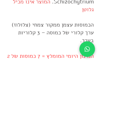
Schizochytrium.
המוצר אינו מכיל
גלוטן
הכמוסות עצמן ממקור צמחי (צלולוז)
ערך קלורי של כמוסה – 3 קלוריות
בערך.
ה
מינון היומי המומלץ = 7 כמוסות של 2
מכל מכל סוגי קפסולות הירק וקפסולה
אחת של אומגה.
להמלצת נטילה מדויקת אישית מומלץ
להתייעץ איתי
להזמנת מוצרים טלפונית
בבקשה מלא/י פרטים: