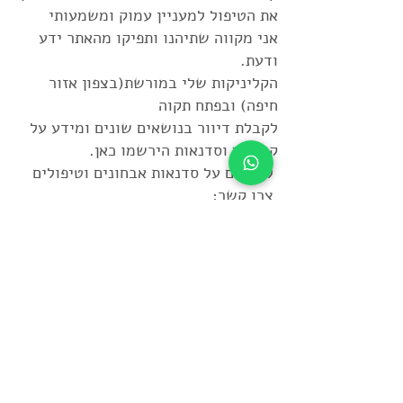
את הטיפול למעניין עמוק ומשמעותי
אני מקווה שתיהנו ותפיקו מהאתר ידע
ודעת.
הקליניקות שלי במורשת(בצפון אזור
חיפה) ובפתח תקוה
לקבלת דיוור בנושאים שונים ומידע על
קורסים וסדנאות הירשמו כאן.
לפרטים על
סדנאות אבחונים
ו
טיפולים
צרו קשר:
מייל:
reflexology3@gmail.com
נייד:
050-6511801
:התמחויות
רפלקסולוגיה
הילינג
דיקור סיני