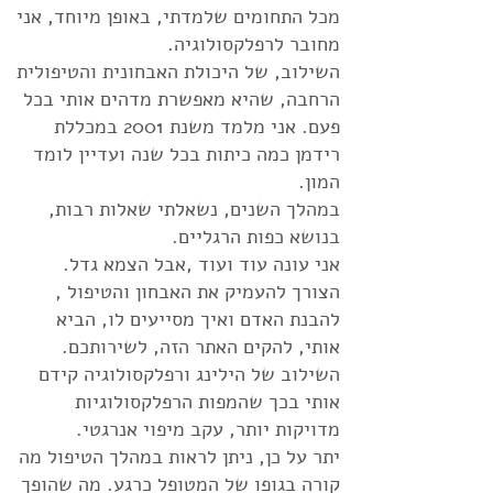
מכל התחומים שלמדתי, באופן מיוחד, אני
מחובר ל
רפלקסולוגיה
.
השילוב, של היכולת האבחונית והטיפולית
הרחבה, שהיא מאפשרת מדהים אותי בכל
פעם. אני מלמד משנת 2001 במכללת
רידמן כמה כיתות בכל שנה ועדיין לומד
המון.
במהלך השנים, נשאלתי שאלות רבות,
בנושא כפות הרגליים.
אני עונה עוד ועוד ,אבל הצמא גדל.
הצורך להעמיק את האבחון והטיפול ,
להבנת האדם ואיך מסייעים לו, הביא
אותי, להקים האתר הזה, לשירותכם.
השילוב של הילינג ורפלקסולוגיה קידם
אותי בכך שהמפות הרפלקסולוגיות
מדויקות יותר, עקב מיפוי אנרגטי.
יתר על כן, ניתן לראות במהלך הטיפול מה
קורה בגופו של המטופל כרגע. מה שהופך