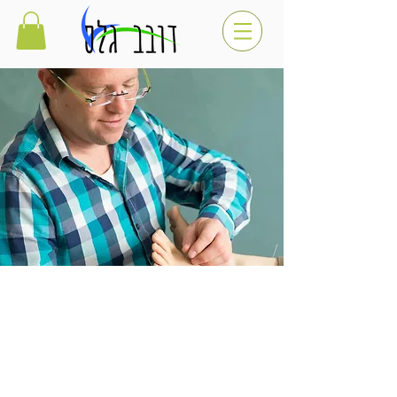
:התמחויות
רפלקסולוגיה
הילינג