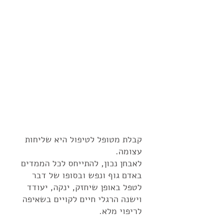
דיקור סיני
שמנים אתרים
תוספי מזון
פרחי באך
תהליכי התפתחות ונפש
קבלת מטופל לטיפול היא שליחות
עצומה.
לאבחן נכון, להתייחס לכל הממדים
באדם גוף ונפש ובסופו של דבר
לטפל באופן שיחזק, ינקה, יעודד
וישנה הרגלי חיים לקויים בשאיפה
לריפוי מלא.