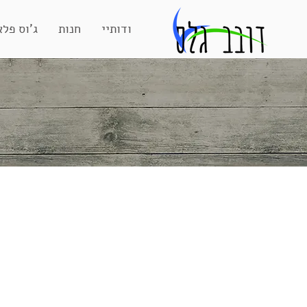
אודותיי
חנות
ג'וס פלא
א