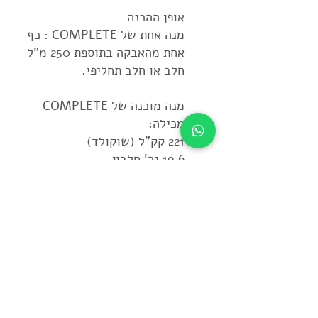
אופן ההכנה-
מנה אחת של COMPLETE : כף
אחת מהאבקה בתוספת 250 מ"ל
חלב או חלב תחליפי.
מנה מוכנה של COMPLETE
מכילה:
221 קק"ל (שוקולד)
19.6 גר' חלבון
4.5 גר' סיבים תזונתיים
2.8 גר' שומן
<<למידע נוסף על מוצרי ג'וס פלאס
להזמנת מוצרים בבקשה