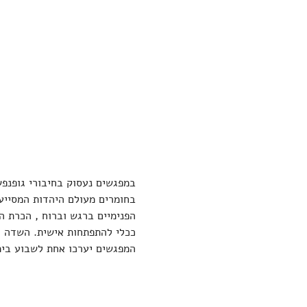
במפגשים נעסוק בחיבורי גופנפש 
בחומרים מעולם היהדות המסייעי
הפנימיים ברגש וברוח , הכרת ה
ככלי להתפתחות אישית. השדה האנ
המפגשים יערכו אחת לשבוע בימי ד' בערב בשעה 20:30. ההשתתפות כ