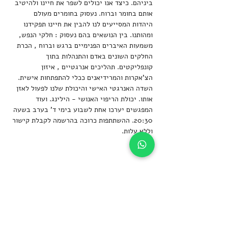
ביניהם. כיצד אנו יכולים לשפר את חיינו ולהיטיב 
אותם בחומר וברוח. נעסוק בחומרים מעולם 
היהדות המסייעים לנו להבין את חיינו תפקידנו 
ומהותנו. בין הנושאים בהם נעסוק : חלקי הנפש, 
משמעות האיברים הפנימיים ברגש וברוח , הכרת 
החלקים השונים באדם והתנהלות בתוך 
קונפליקטים. תהליכים אנרגטיים , איזון 
הצ'אקרות והמרידיאנים ככלי להתפתחות אישית. 
השדה האנרגטי האישי והיכולת שלנו לפעול לאזן  
אותו. יכולת הריפוי האנושי - הילינג. ועוד
המפגשים יערכו אחת לשבוע בימי ד' בערב בשעה 
20:30. ההשתתפות כרוכה בהרשמה לקבלת קישור 
וללא עלות.
שיתוף