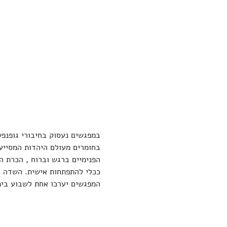
במפגשים נעסוק בחיבורי גופנפש 
בחומרים מעולם היהדות המסייעי
הפנימיים ברגש וברוח , הכרת ה
ככלי להתפתחות אישית. השדה האנ
המפגשים יערכו אחת לשבוע בימי ד' בערב בשעה 20:30. ההשתתפות כ