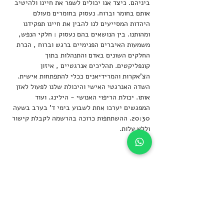
ביניהם. כיצד אנו יכולים לשפר את חיינו ולהיטיב 
אותם בחומר וברוח. נעסוק בחומרים מעולם 
היהדות המסייעים לנו להבין את חיינו תפקידנו 
ומהותנו. בין הנושאים בהם נעסוק : חלקי הנפש, 
משמעות האיברים הפנימיים ברגש וברוח , הכרת 
החלקים השונים באדם והתנהלות בתוך 
קונפליקטים. תהליכים אנרגטיים , איזון 
הצ'אקרות והמרידיאנים ככלי להתפתחות אישית. 
השדה האנרגטי האישי והיכולת שלנו לפעול לאזן  
אותו. יכולת הריפוי האנושי - הילינג. ועוד
המפגשים יערכו אחת לשבוע בימי ד' בערב בשעה 
20:30. ההשתתפות כרוכה בהרשמה לקבלת קישור 
וללא עלות.
שיתוף