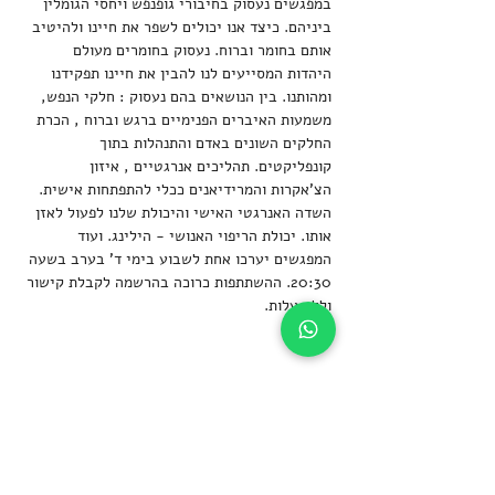
במפגשים נעסוק בחיבורי גופנפש ויחסי הגומלין 
ביניהם. כיצד אנו יכולים לשפר את חיינו ולהיטיב 
אותם בחומר וברוח. נעסוק בחומרים מעולם 
היהדות המסייעים לנו להבין את חיינו תפקידנו 
ומהותנו. בין הנושאים בהם נעסוק : חלקי הנפש, 
משמעות האיברים הפנימיים ברגש וברוח , הכרת 
החלקים השונים באדם והתנהלות בתוך 
קונפליקטים. תהליכים אנרגטיים , איזון 
הצ'אקרות והמרידיאנים ככלי להתפתחות אישית. 
השדה האנרגטי האישי והיכולת שלנו לפעול לאזן  
אותו. יכולת הריפוי האנושי - הילינג. ועוד
המפגשים יערכו אחת לשבוע בימי ד' בערב בשעה 
20:30. ההשתתפות כרוכה בהרשמה לקבלת קישור 
וללא עלות.
שיתוף