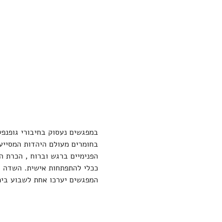
במפגשים נעסוק בחיבורי גופנפש 
בחומרים מעולם היהדות המסייעי
הפנימיים ברגש וברוח , הכרת ה
ככלי להתפתחות אישית. השדה האנ
המפגשים יערכו אחת לשבוע בימי ד' בערב בשעה 20:30. ההשתתפות כ