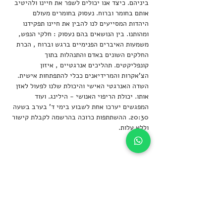
ביניהם. כיצד אנו יכולים לשפר את חיינו ולהיטיב 
אותם בחומר וברוח. נעסוק בחומרים מעולם 
היהדות המסייעים לנו להבין את חיינו תפקידנו 
ומהותנו. בין הנושאים בהם נעסוק : חלקי הנפש, 
משמעות האיברים הפנימיים ברגש וברוח , הכרת 
החלקים השונים באדם והתנהלות בתוך 
קונפליקטים. תהליכים אנרגטיים , איזון 
הצ'אקרות והמרידיאנים ככלי להתפתחות אישית. 
השדה האנרגטי האישי והיכולת שלנו לפעול לאזן  
אותו. יכולת הריפוי האנושי - הילינג. ועוד
המפגשים יערכו אחת לשבוע בימי ד' בערב בשעה 
20:30. ההשתתפות כרוכה בהרשמה לקבלת קישור 
וללא עלות.
שיתוף