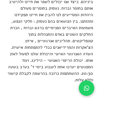
ביניהם. כיצד אנו יכולים לשפר את חיינו ולהיטיב 
אותם בחומר וברוח. נעסוק בחומרים מעולם 
היהדות המסייעים לנו להבין את חיינו תפקידנו 
ומהותנו. בין הנושאים בהם נעסוק : חלקי הנפש, 
משמעות האיברים הפנימיים ברגש וברוח , הכרת 
החלקים השונים באדם והתנהלות בתוך 
קונפליקטים. תהליכים אנרגטיים , איזון 
הצ'אקרות והמרידיאנים ככלי להתפתחות אישית. 
השדה האנרגטי האישי והיכולת שלנו לפעול לאזן  
אותו. יכולת הריפוי האנושי - הילינג. ועוד
המפגשים יערכו אחת לשבוע בימי ד' בערב בשעה 
20:30. ההשתתפות כרוכה בהרשמה לקבלת קישור 
וללא עלות.
שיתוף