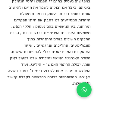
במפגשים נעסוק בחיבורי גופנפש ויחסי הגומלין 
ביניהם. כיצד אנו יכולים לשפר את חיינו ולהיטיב 
אותם בחומר וברוח. נעסוק בחומרים מעולם 
היהדות המסייעים לנו להבין את חיינו תפקידנו 
ומהותנו. בין הנושאים בהם נעסוק : חלקי הנפש, 
משמעות האיברים הפנימיים ברגש וברוח , הכרת 
החלקים השונים באדם והתנהלות בתוך 
קונפליקטים. תהליכים אנרגטיים , איזון 
הצ'אקרות והמרידיאנים ככלי להתפתחות אישית. 
השדה האנרגטי האישי והיכולת שלנו לפעול לאזן  
אותו. יכולת הריפוי האנושי - הילינג. ועוד
המפגשים יערכו אחת לשבוע בימי ד' בערב בשעה 
20:30. ההשתתפות כרוכה בהרשמה לקבלת קישור 
וללא עלות.
שיתוף