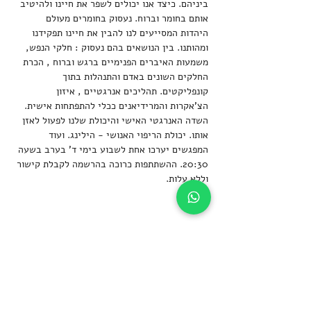
ביניהם. כיצד אנו יכולים לשפר את חיינו ולהיטיב 
אותם בחומר וברוח. נעסוק בחומרים מעולם 
היהדות המסייעים לנו להבין את חיינו תפקידנו 
ומהותנו. בין הנושאים בהם נעסוק : חלקי הנפש, 
משמעות האיברים הפנימיים ברגש וברוח , הכרת 
החלקים השונים באדם והתנהלות בתוך 
קונפליקטים. תהליכים אנרגטיים , איזון 
הצ'אקרות והמרידיאנים ככלי להתפתחות אישית. 
השדה האנרגטי האישי והיכולת שלנו לפעול לאזן  
אותו. יכולת הריפוי האנושי - הילינג. ועוד
המפגשים יערכו אחת לשבוע בימי ד' בערב בשעה 
20:30. ההשתתפות כרוכה בהרשמה לקבלת קישור 
וללא עלות.
שיתוף