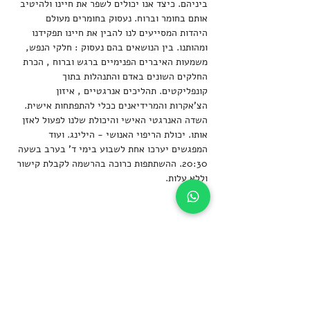
ביניהם. כיצד אנו יכולים לשפר את חיינו ולהיטיב 
אותם בחומר וברוח. נעסוק בחומרים מעולם 
היהדות המסייעים לנו להבין את חיינו תפקידנו 
ומהותנו. בין הנושאים בהם נעסוק : חלקי הנפש, 
משמעות האיברים הפנימיים ברגש וברוח , הכרת 
החלקים השונים באדם והתנהלות בתוך 
קונפליקטים. תהליכים אנרגטיים , איזון 
הצ'אקרות והמרידיאנים ככלי להתפתחות אישית. 
השדה האנרגטי האישי והיכולת שלנו לפעול לאזן  
אותו. יכולת הריפוי האנושי - הילינג. ועוד
המפגשים יערכו אחת לשבוע בימי ד' בערב בשעה 
20:30. ההשתתפות כרוכה בהרשמה לקבלת קישור 
וללא עלות.
שיתוף