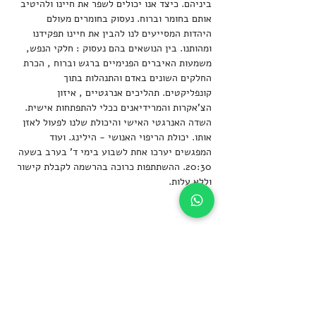
ביניהם. כיצד אנו יכולים לשפר את חיינו ולהיטיב 
אותם בחומר וברוח. נעסוק בחומרים מעולם 
היהדות המסייעים לנו להבין את חיינו תפקידנו 
ומהותנו. בין הנושאים בהם נעסוק : חלקי הנפש, 
משמעות האיברים הפנימיים ברגש וברוח , הכרת 
החלקים השונים באדם והתנהלות בתוך 
קונפליקטים. תהליכים אנרגטיים , איזון 
הצ'אקרות והמרידיאנים ככלי להתפתחות אישית. 
השדה האנרגטי האישי והיכולת שלנו לפעול לאזן  
אותו. יכולת הריפוי האנושי - הילינג. ועוד
המפגשים יערכו אחת לשבוע בימי ד' בערב בשעה 
20:30. ההשתתפות כרוכה בהרשמה לקבלת קישור 
וללא עלות.
שיתוף