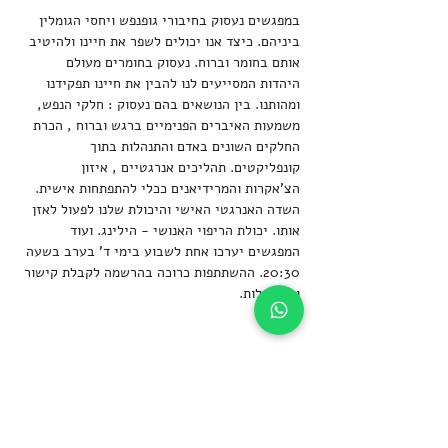
במפגשים נעסוק בחיבורי גופנפש ויחסי הגומלין 
ביניהם. כיצד אנו יכולים לשפר את חיינו ולהיטיב 
אותם בחומר וברוח. נעסוק בחומרים מעולם 
היהדות המסייעים לנו להבין את חיינו תפקידנו 
ומהותנו. בין הנושאים בהם נעסוק : חלקי הנפש, 
משמעות האיברים הפנימיים ברגש וברוח , הכרת 
החלקים השונים באדם והתנהלות בתוך 
קונפליקטים. תהליכים אנרגטיים , איזון 
הצ'אקרות והמרידיאנים ככלי להתפתחות אישית. 
השדה האנרגטי האישי והיכולת שלנו לפעול לאזן  
אותו. יכולת הריפוי האנושי - הילינג. ועוד
המפגשים יערכו אחת לשבוע בימי ד' בערב בשעה 
20:30. ההשתתפות כרוכה בהרשמה לקבלת קישור 
וללא עלות.
שיתוף